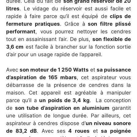
durée. Cela du fait de
son grand réservoir de 20
litres
. Le vidage du réservoir est aussi facile et
rapide à faire parce qu’il est équipé de
clips de
fermeture pratiques
. Grâce à
son filtre plissé
performant
, vous pourrez nettoyer les cendres
tout en assainissant l’air. De plus,
son flexible de
3,6 cm
est facile à brancher sur la fonction sortie
d’air pour un usage rapide de l’appareil.
Avec
son moteur de 1 250 Watts
et
sa puissance
d’aspiration de 165 mbars
, cet aspirateur vous
débarrasse de la présence de cendres dans la
maison. Cet appareil est agréable à manipuler
parce qu’il a
un poids de 3,4 kg
. La conception
de
son tube d’aspiration en aluminium
garantit
une utilisation de longue durée. Par ailleurs, cet
aspirateur à cendres dispose d’
un niveau sonore
de 83,2 dB
. Avec ses
4 roues
et
sa poignée