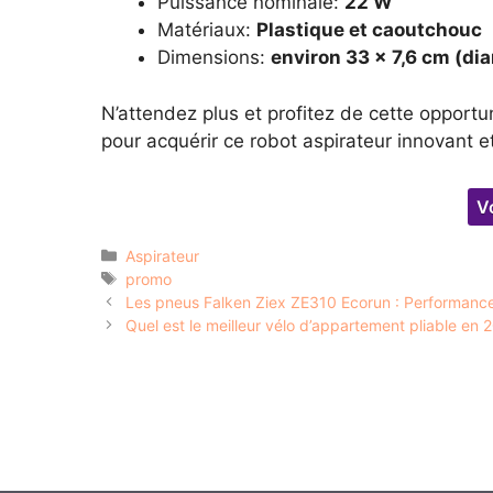
Puissance nominale:
22 W
Matériaux:
Plastique et caoutchouc
Dimensions:
environ 33 x 7,6 cm (dia
N’attendez plus et profitez de cette opport
pour acquérir ce robot aspirateur innovant e
Vo
Catégories
Aspirateur
Étiquettes
promo
Les pneus Falken Ziex ZE310 Ecorun : Performance 
Quel est le meilleur vélo d’appartement pliable en 