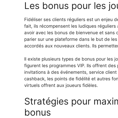
Les bonus pour les jo
Fidéliser ses clients réguliers est un enjeu d
fait, ils récompensent les ludiques régulier
avoir avec les bonus de bienvenue et sans d
parier sur une plateforme dans le but de le
accordés aux nouveaux clients. Ils permetten
Il existe plusieurs types de bonus pour les j
figurent les programmes VIP. Ils offrent des 
invitations à des événements, service client
cashback, les points de fidélité et autres f
virtuels offrent aux joueurs fidèles.
Stratégies pour maxi
bonus