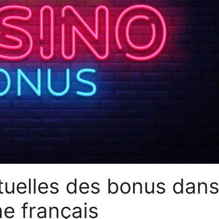
tuelles des bonus dan
ne français