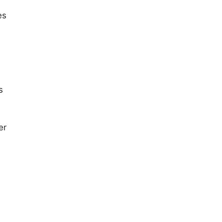
es
i
s
er