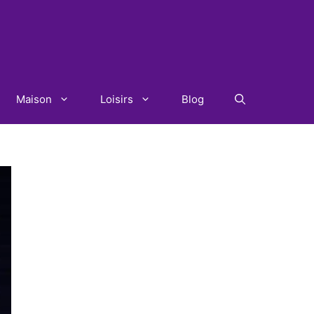
Maison
Loisirs
Blog