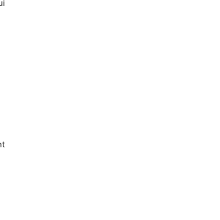
ui
nt
s