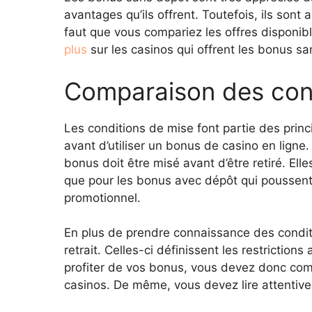
avantages qu’ils offrent. Toutefois, ils sont 
faut que vous compariez les offres disponibl
plus
sur les casinos qui offrent les bonus sa
Comparaison des condi
Les conditions de mise font partie des pri
avant d’utiliser un bonus de casino en ligne.
bonus doit être misé avant d’être retiré. El
que pour les bonus avec dépôt qui poussent l
promotionnel.
En plus de prendre connaissance des condit
retrait. Celles-ci définissent les restrictions
profiter de vos bonus, vous devez donc comp
casinos. De même, vous devez lire attentiv