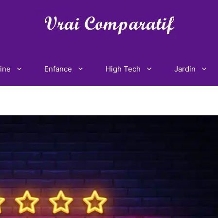
ine
Enfance
High Tech
Jardin