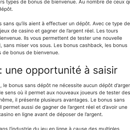
usieurs types de bonus de bienvenue. Au nombre de ceux q
dépôt.
 sans qu’ils aient à effectuer un dépôt. Avec ce type de
eux de casino et gagner de l’argent réel. Les tours
ienvenue. Ils vous permettent de tester une nouvelle
el, sans miser vos sous. Les bonus cashback, les bonus
es de bonus de bienvenue.
 une opportunité à saisir
e, le bonus sans dépôt ne nécessite aucun dépôt d’arge
s le sens où il permet aux nouveaux joueurs de tester de
 même, il présente plusieurs avantages. Le bonus sans
Il permet aussi de gagner de l’argent réel et d’avoir une
casino en ligne avant de déposer de l’argent.
s l’industrie du jeu en ligne à cause des multiples