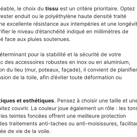
éable, le choix du
tissu
est un critère prioritaire. Optez
yester enduit ou le polyéthylène haute densité traité
ne excellente résistance aux intempéries et une longévi
ier le niveau d’étanchéité indiqué en millimètres de
té face aux pluies soutenues.
terminant pour la stabilité et la sécurité de votre
vec des accessoires robustes en inox ou en aluminium,
on du lieu (mur, poteaux, façade), il convient de planifie
ion de la toile, afin d’éviter toute déformation ou
tiques et esthétiques
. Pensez à choisir une taille et un
ez couvrir. La couleur joue également un rôle : les ton
 les teintes foncées offrent une meilleure protection
s traitements anti-taches ou anti-moisissures, facilita
ée de vie de la voile.