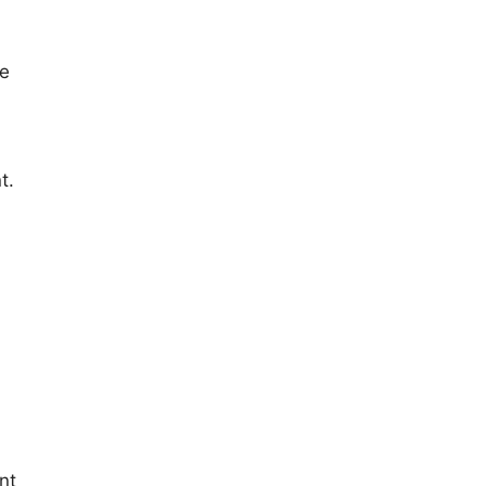
ce
t.
nt