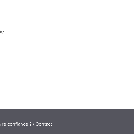
s
ie
ire confiance ?
/
Contact